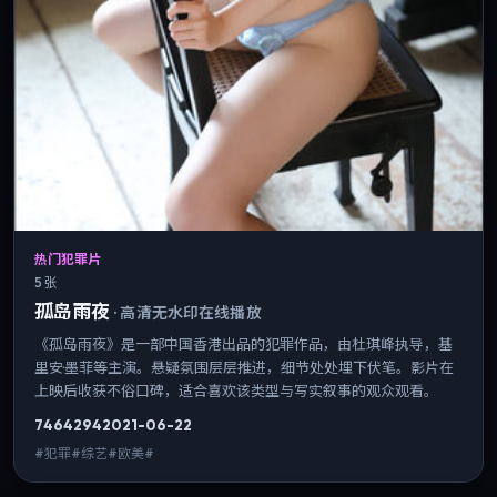
热门犯罪片
5 张
孤岛雨夜
·
高清无水印在线播放
《孤岛雨夜》是一部中国香港出品的犯罪作品，由杜琪峰执导，基
里安·墨菲等主演。悬疑氛围层层推进，细节处处埋下伏笔。影片在
上映后收获不俗口碑，适合喜欢该类型与写实叙事的观众观看。
7464
294
2021-06-22
#犯罪#综艺#欧美#