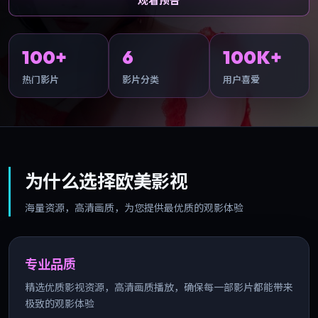
观看预告
100+
6
100K+
热门影片
影片分类
用户喜爱
为什么选择欧美影视
海量资源，高清画质，为您提供最优质的观影体验
专业品质
精选优质影视资源，高清画质播放，确保每一部影片都能带来
极致的观影体验