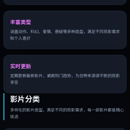
丰富类型
涵盖动作、科幻、爱情、悬疑等多种类型，满足不同观影需求
和个人喜好
实时更新
定期更新最新影片，紧跟热门趋势，为您带来源源不断的观影
享受
影片分类
多样化的影片类型，满足不同的观影需求，每一部影片都是精心
挑选