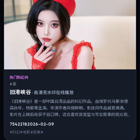
热门科幻片
4 张
旧港峡谷
·
高清无水印在线播放
《旧港峡谷》是一部中国台湾出品的科幻作品，由保罗·托马斯·安德
森执导，杨紫等主演。导演作者风格鲜明，影迷向作品诚意满满。
影片在上映后收获不俗口碑，适合喜欢该类型与写实叙事的观众观
看。
7542
218
2026-02-09
#科幻#电影#欧美#