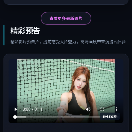
查看更多最新影片
精彩预告
精彩影片预告片，提前感受大片魅力，高清画质带来沉浸式体验
5分30秒