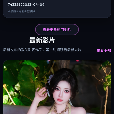
7433
267
2023-04-09
#悬疑#电影#欧美#
查看更多热门影片
最新影片
最新发布的欧美影视作品，第一时间观看最新大片
查看全部