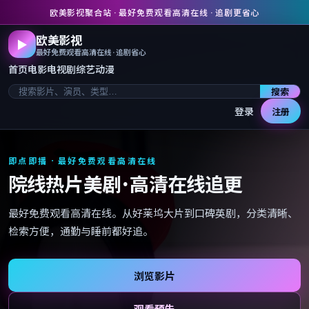
欧美影视聚合站 · 最好免费观看高清在线 · 追剧更省心
欧美影视
▶
最好免费观看高清在线 · 追剧省心
首页
电影
电视剧
综艺
动漫
搜索
登录
注册
即点即播 · 最好免费观看高清在线
院线热片美剧 · 高清在线追更
最好免费观看高清在线。从好莱坞大片到口碑英剧，分类清晰、
检索方便，通勤与睡前都好追。
浏览影片